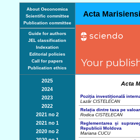
About Oeconomica
Acta Marisiens
Scientific committee
Publication committee
Guide for authors
JEL classification
Indexation
Editorial policies
Call for papers
Publication ethics
2025
Acta M
2024
Poziția investițională intern
2023
Lazăr CISTELECAN
2022
Relația dintre taxa pe valoa
2021 no 2
Rodica CISTELECAN
2021 no 1
Reglementarea și suprave
Republicii Moldova
2020 no 2
Mariana CUCU
2020 no 1