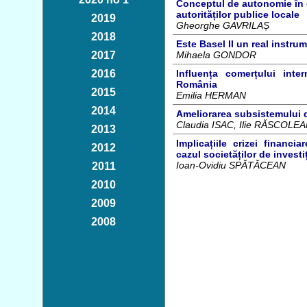
Conceptul de autonomie în c
autorităților publice locale
2019
Gheorghe GAVRILAȘ
2018
Este Basel II un real instru
2017
Mihaela GONDOR
2016
Influența comerțului int
România
2015
Emilia HERMAN
2014
Ameliorarea subsistemului d
Claudia ISAC, Ilie RĂSCOLE
2013
Implicațiile crizei financia
2012
cazul societăților de investiț
Ioan-Ovidiu SPĂTĂCEAN
2011
2010
2009
2008