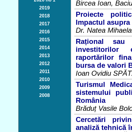
Bircea Ioan, Baci
2019
Proiecte polit
2018
Impactul asupra p
2017
Dr. Natea Mihael
2016
2015
Rațional sau 
2014
investitorilo
2013
raportărilor fi
2012
bursa de valori 
2011
Ioan Ovidiu SPĂ
2010
Turismul Medica
2009
sistemului publ
2008
România
Brăduț Vasile Bol
Cercetări privi
analiză tehnică î