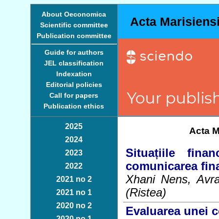
About Oeconomica
Acta Marisiens
Scientific committee
Publication committee
Guide for authors
JEL classification
Indexation
Editorial policies
Call for papers
Publication ethics
2025
Acta M
2024
Situațiile fin
2023
comunicarea fin
2022
Xhani Nens, Avra
2021 no 2
(Ristea)
2021 no 1
2020 no 2
Evaluarea unei c
2020 no 1