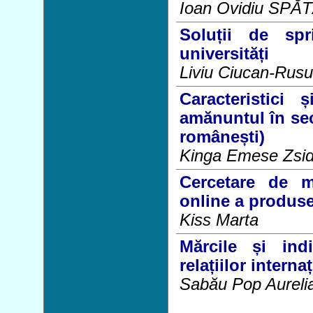
Ioan Ovidiu SPĂ
Soluții de spri
universități
Liviu Ciucan-Rusu
Caracteristici
amănuntul în sec
românești)
Kinga Emese Zsi
Cercetare de ma
online a produsel
Kiss Marta
Mărcile și indi
relațiilor interna
Sabău Pop Aureli