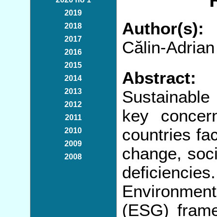
2019
Author(s):
2018
2017
Călin-Adria
2016
2015
Abstract:
2014
2013
Sustainabl
2012
key concer
2011
countries fa
2010
2009
change, soci
2008
deficiencie
Environment
(ESG) frame