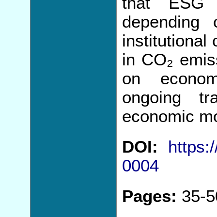
that ESG fa
depending 
institutional
in CO₂ emis
on economi
ongoing tra
economic mo
DOI:
https:
0004
Pages:
35-5