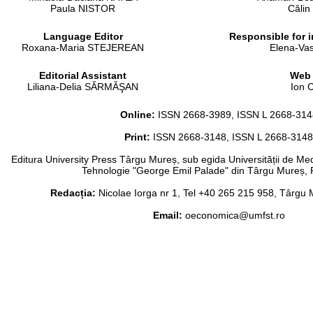
Paula NISTOR
Căli
Language Editor
Responsible for 
Roxana-Maria STEJEREAN
Elena-Vas
Editorial Assistant
Web 
Liliana-Delia SĂRMĂŞAN
Ion 
Online:
ISSN 2668-3989, ISSN L 2668-314
Print:
ISSN 2668-3148, ISSN L 2668-3148
Editura University Press Târgu Mureș, sub egida Universității de Medi
Tehnologie "George Emil Palade" din Târgu Mureș
Redacția:
Nicolae Iorga nr 1, Tel +40 265 215 958, Târg
Email:
oeconomica@umfst.ro