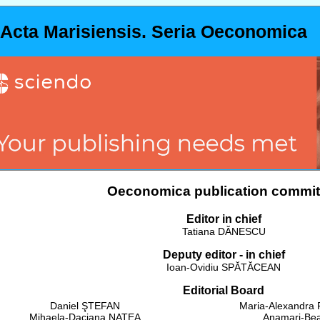
Acta Marisiensis. Seria Oeconomica
Oeconomica publication commit
Editor in chief
Tatiana DĂNESCU
Deputy editor - in chief
Ioan-Ovidiu SPĂTĂCEAN
Editorial Board
Daniel ŞTEFAN
Maria-Alexandr
Mihaela-Daciana NATEA
Anamari-Be