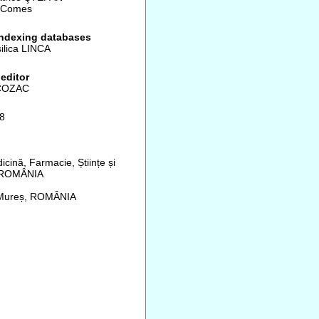
n Comes
indexing databases
ilica LINCA
editor
COZAC
8
cină, Farmacie, Științe și
, ROMÂNIA
u Mureș, ROMÂNIA