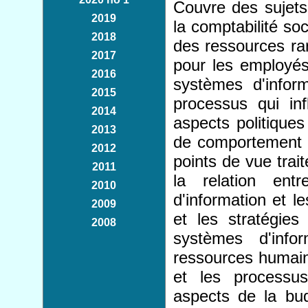
Couvre des sujets 
2019
la comptabilité soc
2018
des ressources rar
2017
pour les employés
2016
systèmes d'informa
2015
processus qui inf
2014
aspects politiques
2013
de comportement de
2012
points de vue trai
2011
la relation ent
2010
d'information et l
2009
et les stratégies
2008
systèmes d'info
ressources humaine
et les processu
aspects de la budg