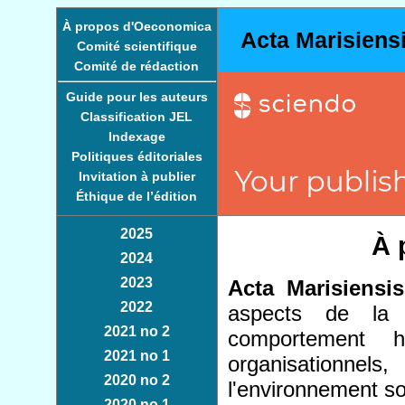
À propos d'Oeconomica
Acta Marisiens
Comité scientifique
Comité de rédaction
Guide pour les auteurs
Classification JEL
Indexage
Politiques éditoriales
Invitation à publier
Éthique de l’édition
2025
À 
2024
2023
Acta Marisiensi
2022
aspects de la r
2021 no 2
comportement h
2021 no 1
organisationnel
2020 no 2
l'environnement so
2020 no 1